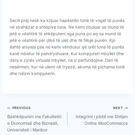
Secili prej nesh ka krijuar hapësirën tonë të vogël të punës
në strehëzat e shtëpive tona. Ne kemi zbuluar se mund të
jetë e vështirë të shkëputeni nga puna po aq sa mund të
jetë e vështirë për dikë të ulet dhe të fillojë punën. Kjo
është arsyeja pse ne kemi vendosur që orët tona të punës
kanë mbetur të pandryshuara. Kur kompjuteri mbyllet dhe
dera e zyrës virtuale mbyllet, ne e perfundojme. Deri të
nesërmen, kur ne ulemi në tryezë, akoma në pizhama tonë
dhe ndizni kompjuterin.
PREVIOUS
NEXT
Bashkëpunim me Fakultetin
Integrimi i plotë me Shitjen
e Ekonomisë dhe Biznesit,
Online WooCommerce
Universiteti i Maribor