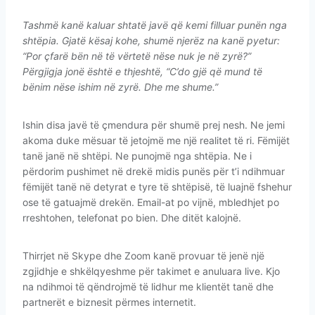
Tashmë kanë kaluar shtatë javë që kemi filluar punën nga
shtëpia. Gjatë kësaj kohe, shumë njerëz na kanë pyetur:
“Por çfarë bën në të vërtetë nëse nuk je në zyrë?”
Përgjigja jonë është e thjeshtë, “C’do gjë që mund të
bënim nëse ishim në zyrë. Dhe me shume.”
Ishin disa javë të çmendura për shumë prej nesh. Ne jemi
akoma duke mësuar të jetojmë me një realitet të ri. Fëmijët
tanë janë në shtëpi. Ne punojmë nga shtëpia. Ne i
përdorim pushimet në drekë midis punës për t’i ndihmuar
fëmijët tanë në detyrat e tyre të shtëpisë, të luajnë fshehur
ose të gatuajmë drekën. Email-at po vijnë, mbledhjet po
rreshtohen, telefonat po bien. Dhe ditët kalojnë.
Thirrjet në Skype dhe Zoom kanë provuar të jenë një
zgjidhje e shkëlqyeshme për takimet e anuluara live. Kjo
na ndihmoi të qëndrojmë të lidhur me klientët tanë dhe
partnerët e biznesit përmes internetit.