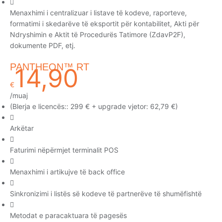
Menaxhimi i centralizuar i listave të kodeve, raporteve,
formatimi i skedarëve të eksportit për kontabilitet, Akti për
Ndryshimin e Aktit të Procedurës Tatimore (ZdavP2F),
dokumente PDF, etj.
PANTHEON™ RT
14,90
€
/muaj
(Blerja e licencës:: 299 € + upgrade vjetor: 62,79 €)
Arkëtar
Faturimi nëpërmjet terminalit POS
Menaxhimi i artikujve të back office
Sinkronizimi i listës së kodeve të partnerëve të shumëfishtë
Metodat e paracaktuara të pagesës