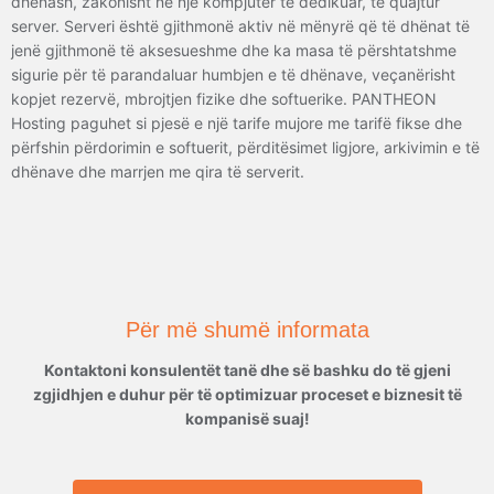
dhënash, zakonisht në një kompjuter të dedikuar, të quajtur
server. Serveri është gjithmonë aktiv në mënyrë që të dhënat të
jenë gjithmonë të aksesueshme dhe ka masa të përshtatshme
sigurie për të parandaluar humbjen e të dhënave, veçanërisht
kopjet rezervë, mbrojtjen fizike dhe softuerike. PANTHEON
Hosting paguhet si pjesë e një tarife mujore me tarifë fikse dhe
përfshin përdorimin e softuerit, përditësimet ligjore, arkivimin e të
dhënave dhe marrjen me qira të serverit.
Për më shumë informata
Kontaktoni konsulentët tanë dhe së bashku do të gjeni
zgjidhjen e duhur për të optimizuar proceset e biznesit të
kompanisë suaj!