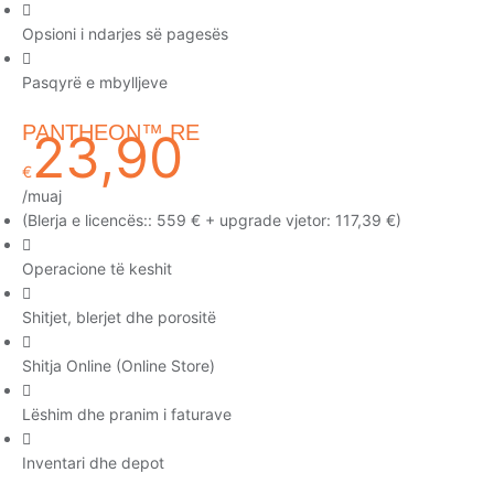
Opsioni i ndarjes së pagesës
Pasqyrë e mbylljeve
PANTHEON™ RE
23,90
€
/muaj
(Blerja e licencës:: 559 € + upgrade vjetor: 117,39 €)
Operacione të keshit
Shitjet, blerjet dhe porositë
Shitja Online (Online Store)
Lëshim dhe pranim i faturave
Inventari dhe depot