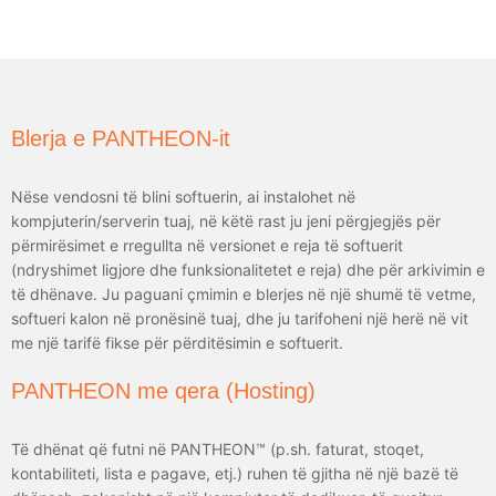
Blerja e PANTHEON-it
Nëse vendosni të blini softuerin, ai instalohet në
kompjuterin/serverin tuaj, në këtë rast ju jeni përgjegjës për
përmirësimet e rregullta në versionet e reja të softuerit
(ndryshimet ligjore dhe funksionalitetet e reja) dhe për arkivimin e
të dhënave. Ju paguani çmimin e blerjes në një shumë të vetme,
softueri kalon në pronësinë tuaj, dhe ju tarifoheni një herë në vit
me një tarifë fikse për përditësimin e softuerit.
PANTHEON me qera (Hosting)
Të dhënat që futni në PANTHEON™ (p.sh. faturat, stoqet,
kontabiliteti, lista e pagave, etj.) ruhen të gjitha në një bazë të