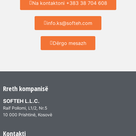
Na kontaktoni +383 38 704 608
info.ks@softeh.com
Dërgo mesazh
Rreth kompanisë
SOFTEH L.L.C.
Raif Pollomi, L1/2, Nr.5
10 000 Prishtinë, Kosovë
Kontakti