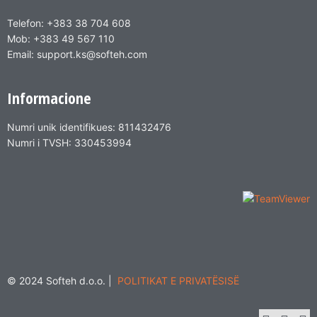
Telefon: +383 38 704 608
Mob: +383 49 567 110
Email: support.ks@softeh.com
Informacione
Numri unik identifikues: 811432476
Numri i TVSH: 330453994
© 2024 Softeh d.o.o. |
POLITIKAT E PRIVATËSISË