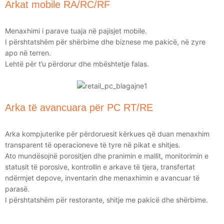
Arkat mobile RA/RC/RF
Menaxhimi i parave tuaja në pajisjet mobile.
I përshtatshëm për shërbime dhe biznese me pakicë, në zyre
apo në terren.
Lehtë për t’u përdorur dhe mbështetje falas.
Arka të avancuara për PC RT/RE
Arka kompjuterike për përdoruesit kërkues që duan menaxhim
transparent të operacioneve të tyre në pikat e shitjes.
Ato mundësojnë porositjen dhe pranimin e mallit, monitorimin e
statusit të porosive, kontrollin e arkave të tjera, transfertat
ndërmjet depove, inventarin dhe menaxhimin e avancuar të
parasë.
I përshtatshëm për restorante, shitje me pakicë dhe shërbime.