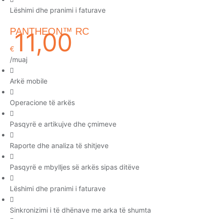
Lëshimi dhe pranimi i faturave
PANTHEON™ RC
11,00
€
/muaj
Arkë mobile
Operacione të arkës
Pasqyrë e artikujve dhe çmimeve
Raporte dhe analiza të shitjeve
Pasqyrë e mbylljes së arkës sipas ditëve
Lëshimi dhe pranimi i faturave
Sinkronizimi i të dhënave me arka të shumta