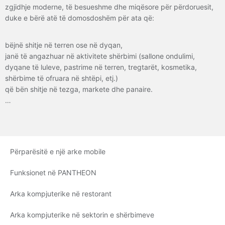
zgjidhje moderne, të besueshme dhe miqësore për përdoruesit,
duke e bërë atë të domosdoshëm për ata që:
bëjnë shitje në terren ose në dyqan,
janë të angazhuar në aktivitete shërbimi (sallone ondulimi,
dyqane të luleve, pastrime në terren, tregtarët, kosmetika,
shërbime të ofruara në shtëpi, etj.)
që bën shitje në tezga, markete dhe panaire.
…
Përparësitë e një arke mobile
Funksionet në PANTHEON
Arka kompjuterike në restorant
Arka kompjuterike në sektorin e shërbimeve