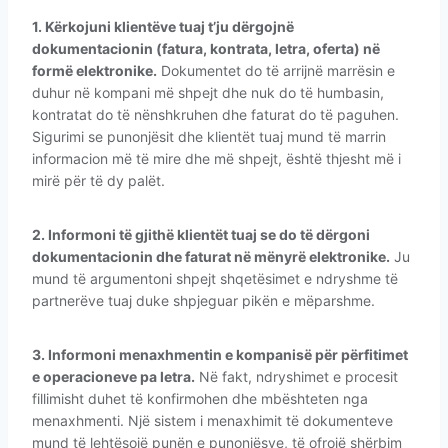
1. Kërkojuni klientëve tuaj t’ju dërgojnë
dokumentacionin (fatura, kontrata, letra, oferta) në
formë elektronike.
Dokumentet do të arrijnë marrësin e
duhur në kompani më shpejt dhe nuk do të humbasin,
kontratat do të nënshkruhen dhe faturat do të paguhen.
Sigurimi se punonjësit dhe klientët tuaj mund të marrin
informacion më të mire dhe më shpejt, është thjesht më i
mirë për të dy palët.
2. Informoni të gjithë klientët tuaj se do të dërgoni
dokumentacionin dhe faturat në mënyrë elektronike.
Ju
mund të argumentoni shpejt shqetësimet e ndryshme të
partnerëve tuaj duke shpjeguar pikën e mëparshme.
3. Informoni menaxhmentin e kompanisë për përfitimet
e operacioneve pa letra.
Në fakt, ndryshimet e procesit
fillimisht duhet të konfirmohen dhe mbështeten nga
menaxhmenti. Një sistem i menaxhimit të dokumenteve
mund të lehtësojë punën e punonjësve, të ofrojë shërbim