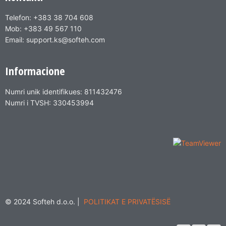
Telefon: +383 38 704 608
Mob: +383 49 567 110
Email: support.ks@softeh.com
Informacione
Numri unik identifikues: 811432476
Numri i TVSH: 330453994
© 2024 Softeh d.o.o. |
POLITIKAT E PRIVATËSISË