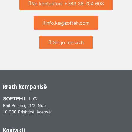
Na kontaktoni +383 38 704 608
info.ks@softeh.com
Dërgo mesazh
Rreth kompanisë
SOFTEH L.L.C.
Raif Pollomi, L1/2, Nr.5
10 000 Prishtinë, Kosovë
Kontakti