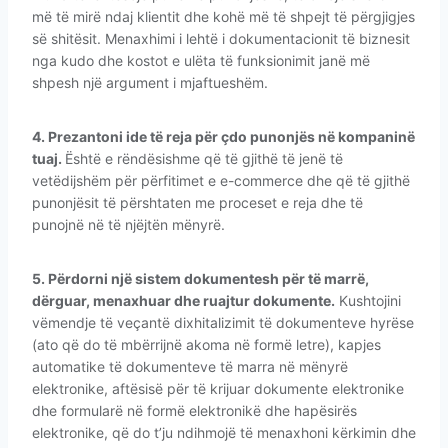
më të mirë ndaj klientit dhe kohë më të shpejt të përgjigjes
së shitësit. Menaxhimi i lehtë i dokumentacionit të biznesit
nga kudo dhe kostot e ulëta të funksionimit janë më
shpesh një argument i mjaftueshëm.
4. Prezantoni ide të reja për çdo punonjës në kompaninë
tuaj.
Është e rëndësishme që të gjithë të jenë të
vetëdijshëm për përfitimet e e-commerce dhe që të gjithë
punonjësit të përshtaten me proceset e reja dhe të
punojnë në të njëjtën mënyrë.
5. Përdorni një sistem dokumentesh për të marrë,
dërguar, menaxhuar dhe ruajtur dokumente.
Kushtojini
vëmendje të veçantë dixhitalizimit të dokumenteve hyrëse
(ato që do të mbërrijnë akoma në formë letre), kapjes
automatike të dokumenteve të marra në mënyrë
elektronike, aftësisë për të krijuar dokumente elektronike
dhe formularë në formë elektronikë dhe hapësirës
elektronike, që do t’ju ndihmojë të menaxhoni kërkimin dhe