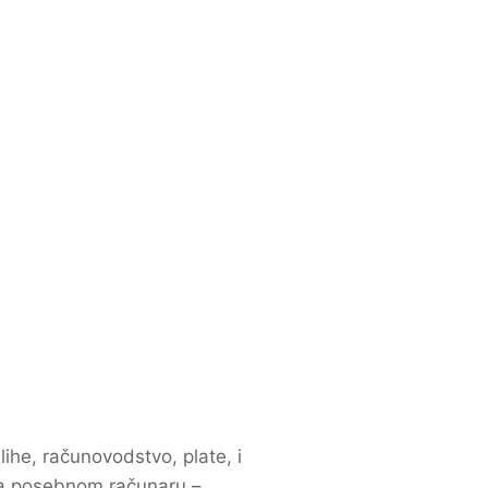
he, računovodstvo, plate, i
 na posebnom računaru –