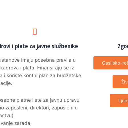
rovi i plate za javne službenike
Zgo
ustanove imaju posebna pravila u
Gasilsko-re
 kadrova i plata. Finansiraju se iz
 i koriste kontni plan za budžetske
Živ
acije.
osebne platne liste za javnu upravu
Ljud
o zaposleni, direktori, zaposleni u
nstvu),
vanje zarada,