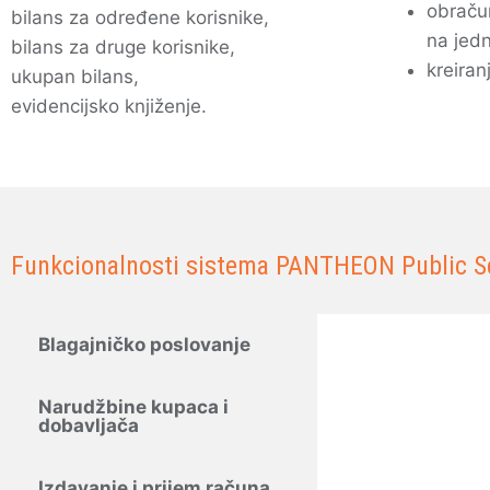
obraču
bilans za određene korisnike,
na jed
bilans za druge korisnike,
kreira
ukupan bilans,
evidencijsko knjiženje.
Funkcionalnosti sistema PANTHEON Public S
Blagajničko poslovanje
Narudžbine kupaca i
dobavljača
Izdavanje i prijem računa