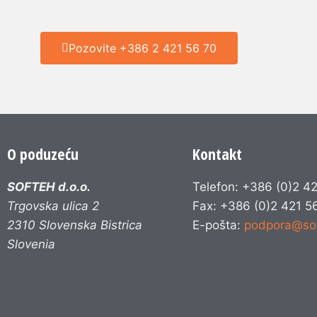
Pozovite +386 2 421 56 70
O poduzeću
Kontakt
SOFTEH d.o.o.
Telefon: +386 (0)2 4
Trgovska ulica 2
Fax: +386 (0)2 421 5
2310 Slovenska Bistrica
E-pošta:
podpora@so
Slovenia