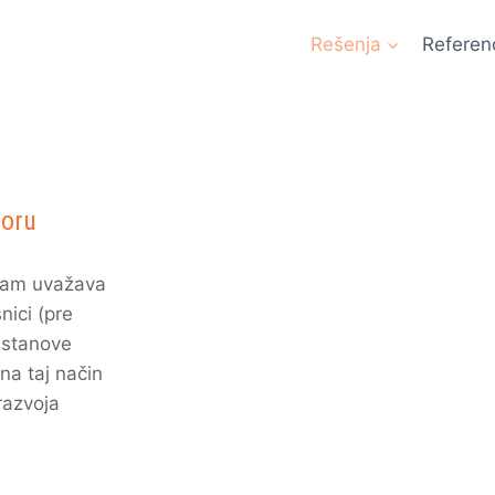
Rešenja
Referen
toru
gram uvažava
nici (pre
ustanove
na taj način
razvoja