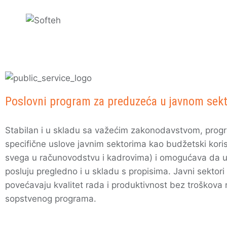
Poslovni program za preduzeća u javnom sek
Stabilan i u skladu sa važećim zakonodavstvom, pro
specifične uslove javnim sektorima kao budžetski koris
svega u računovodstvu i kadrovima) i omogućava da 
posluju pregledno i u skladu s propisima. Javni sektori 
povećavaju kvalitet rada i produktivnost bez troškova 
sopstvenog programa.