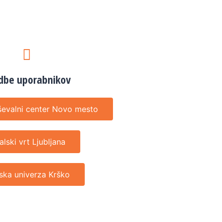
dbe uporabnikov
ševalni center Novo mesto
alski vrt Ljubljana
ska univerza Krško