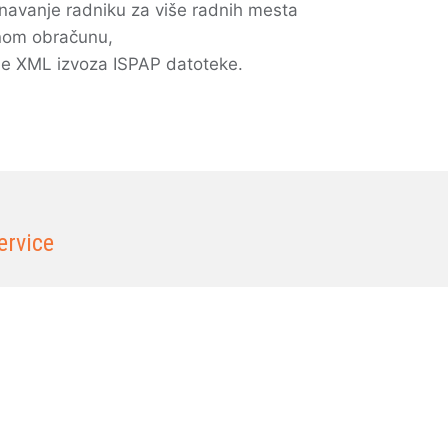
navanje radniku za više radnih mesta
nom obračunu,
nje XML izvoza ISPAP datoteke.
ervice