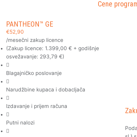
Cene progra
PANTHEON™ GE
€
52,90
/mesečni zakup licence
(Zakup licence: 1.399,00 € + godišnje
osvežavanje: 293,79 €)
Blagajničko poslovanje
Narudžbine kupaca i dobacljača
Izdavanje i prijem računa
Zak
Putni nalozi
Poda
sl.)