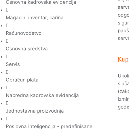
Osnovna kadrovska evidencija
serve
odgo
Magacin, inventar, carina
sigu
pauš
Računovodstvo
serv
Osnovna sredstva
Kup
Servis
Ukol
Obračun plata
sluč
(zak
Napredna kadrovska evidencija
izmi
godi
Jednostavna proizvodnja
Poslovna inteligencija - predefinisane