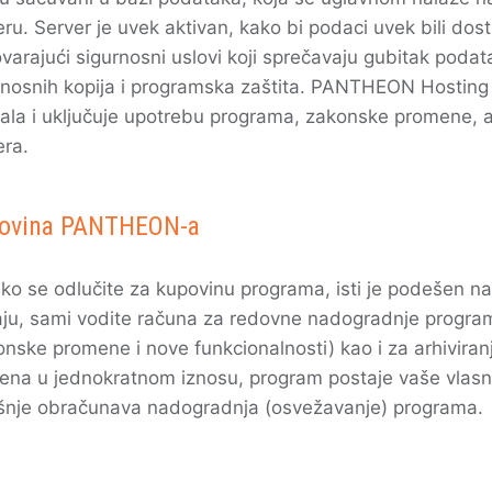
ru. Server je uvek aktivan, kako bi podaci uvek bili dost
varajući sigurnosni uslovi koji sprečavaju gubitak podat
rnosnih kopija i programska zaštita. PANTHEON Hosting
ala i uključuje upotrebu programa, zakonske promene, a
era.
ovina PANTHEON-a
iko se odlučite za kupovinu programa, isti je podešen n
aju, sami vodite računa za redovne nadogradnje program
onske promene i nove funkcionalnosti) kao i za arhivira
rena u jednokratnom iznosu, program postaje vaše vlasn
šnje obračunava nadogradnja (osvežavanje) programa.