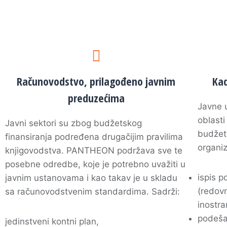
Računovodstvo, prilagođeno javnim
Kad
preduzećima
Javne 
oblasti
Javni sektori su zbog budžetskog
budžeta
finansiranja podređena drugačijim pravilima
organiz
knjigovodstva. PANTHEON podržava sve te
posebne odredbe, koje je potrebno uvažiti u
ispis p
javnim ustanovama i kao takav je u skladu
(redovn
sa računovodstvenim standardima. Sadrži:
inostra
podeša
jedinstveni kontni plan,