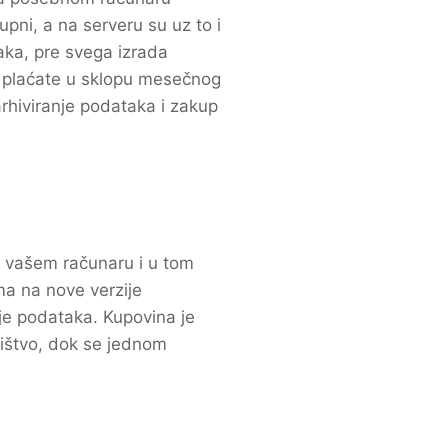
upni, a na serveru su uz to i
aka, pre svega izrada
 plaćate u sklopu mesečnog
rhiviranje podataka i zakup
a vašem računaru i u tom
a na nove verzije
nje podataka. Kupovina je
ištvo, dok se jednom