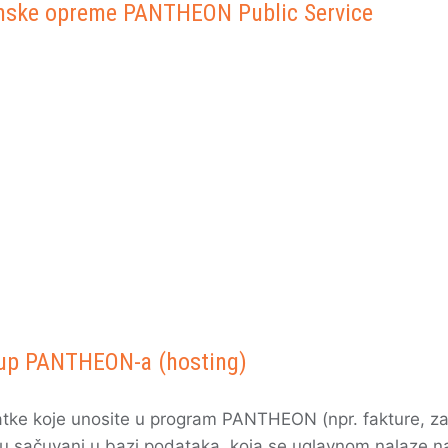
mske opreme PANTHEON Public Service
up PANTHEON-a (hosting)
tke koje unosite u program PANTHEON (npr. fakture, zali
 su sačuvani u bazi podataka, koja se uglavnom nalaze