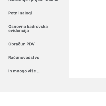
Potni nalogi
Osnovna kadrovska
evidencija
Obračun PDV
Računovodstvo
In mnogo više ...