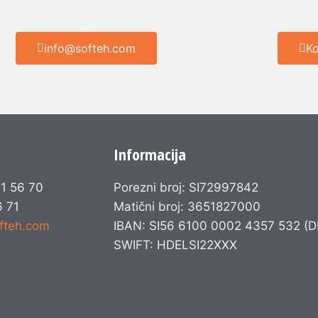
info@softeh.com
Ko
Informacija
21 56 70
Porezni broj: SI72997842
6 71
Matični broj: 3651827000
fteh.com
IBAN:
SI56 6100 0002 4357 532 (D
SWIFT: HDELSI22XXX