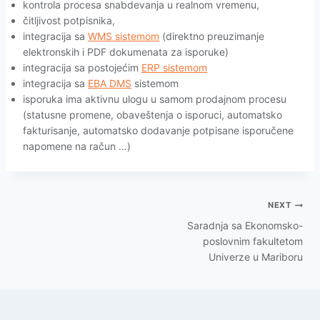
kontrola procesa snabdevanja u realnom vremenu,
čitljivost potpisnika,
integracija sa
WMS sistemom
(direktno preuzimanje
elektronskih i PDF dokumenata za isporuke)
integracija sa postojećim
ERP sistemom
integracija sa
EBA DMS
sistemom
isporuka ima aktivnu ulogu u samom prodajnom procesu
(statusne promene, obaveštenja o isporuci, automatsko
fakturisanje, automatsko dodavanje potpisane isporučene
napomene na račun …)
NEXT
Saradnja sa Ekonomsko-
poslovnim fakultetom
Univerze u Mariboru