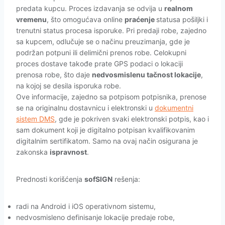
predata kupcu. Proces izdavanja se odvija u
realnom
vremenu
, što omogućava online
praćenje
statusa pošiljki i
trenutni status procesa isporuke. Pri predaji robe, zajedno
sa kupcem, odlučuje se o načinu preuzimanja, gde je
podržan potpuni ili delimični prenos robe. Celokupni
proces dostave takođe prate GPS podaci o lokaciji
prenosa robe, što daje
nedvosmislenu tačnost lokacije
,
na kojoj se desila isporuka robe.
Ove informacije, zajedno sa potpisom potpisnika, prenose
se na originalnu dostavnicu i elektronski u
dokumentni
sistem DMS
, gde je pokriven svaki elektronski potpis, kao i
sam dokument koji je digitalno potpisan kvalifikovanim
digitalnim sertifikatom. Samo na ovaj način osigurana je
zakonska
ispravnost
.
Prednosti korišćenja
sofSIGN
rešenja:
radi na Android i iOS operativnom sistemu,
nedvosmisleno definisanje lokacije predaje robe,