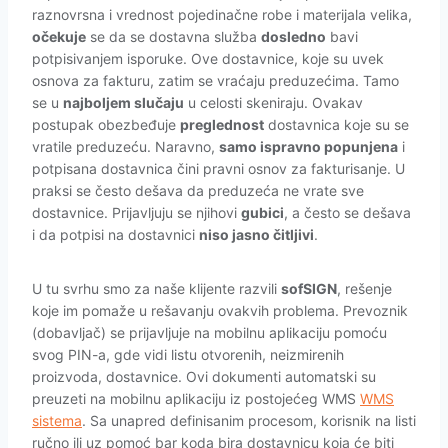
raznovrsna i vrednost pojedinačne robe i materijala velika,
očekuje
se da se dostavna služba
dosledno
bavi
potpisivanjem isporuke. Ove dostavnice, koje su uvek
osnova za fakturu, zatim se vraćaju preduzećima. Tamo
se u
najboljem slučaju
u celosti skeniraju. Ovakav
postupak obezbeđuje
preglednost
dostavnica koje su se
vratile preduzeću. Naravno,
samo ispravno popunjena
i
potpisana dostavnica čini pravni osnov za fakturisanje. U
praksi se često dešava da preduzeća ne vrate sve
dostavnice. Prijavljuju se njihovi
gubici
, a često se dešava
i da potpisi na dostavnici
niso jasno čitljivi
.
U tu svrhu smo za naše klijente razvili
sofSIGN
, rešenje
koje im pomaže u rešavanju ovakvih problema. Prevoznik
(dobavljač) se prijavljuje na mobilnu aplikaciju pomoću
svog PIN-a, gde vidi listu otvorenih, neizmirenih
proizvoda, dostavnice. Ovi dokumenti automatski su
preuzeti na mobilnu aplikaciju iz postojećeg WMS
WMS
sistema
. Sa unapred definisanim procesom, korisnik na listi
ručno ili uz pomoć bar koda bira dostavnicu koja će biti