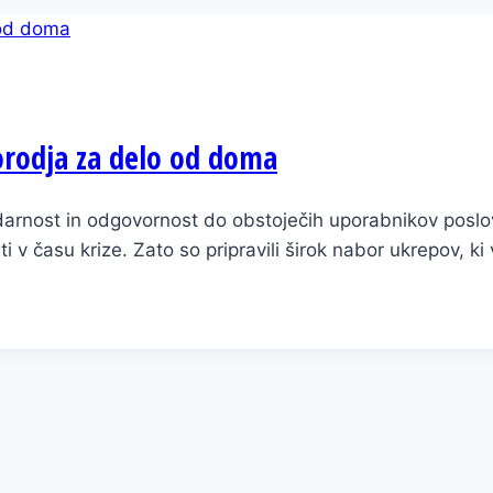
orodja za delo od doma
idarnost in odgovornost do obstoječih uporabnikov po
ovati v času krize. Zato so pripravili širok nabor ukrepov