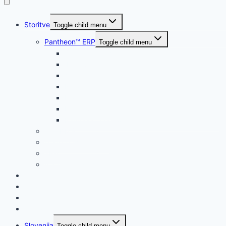
Storitve
Toggle child menu
Pantheon™ ERP
Toggle child menu
Small Business
Enterprise
Accounting
Retail
Manufacture
Public Service
Pantheon WooCommerce sinhonizacijski modul
EBA DMS
iWare TrackIT WMS
BPM
Vtiči in integracije
Reference
Novice
O podjetju
Kontakt
Slovenija
Toggle child menu