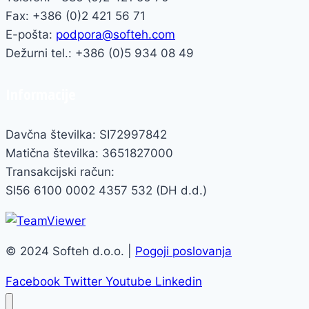
Fax: +386 (0)2 421 56 71
E-pošta:
podpora@softeh.com
Dežurni tel.: +386 (0)5 934 08 49
Informacije
Davčna številka: SI72997842
Matična številka: 3651827000
Transakcijski račun:
SI56 6100 0002 4357 532 (DH d.d.)
© 2024 Softeh d.o.o. |
Pogoji poslovanja
Facebook
Twitter
Youtube
Linkedin