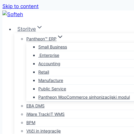
Skip to content
Storitve
Pantheon™ ERP
Small Business
Enterprise
Accounting
Retail
Manufacture
Public Service
Pantheon WooCommerce sinhonizacijski modul
EBA DMS
iWare TrackIT WMS
BPM
Vtiči in integracije