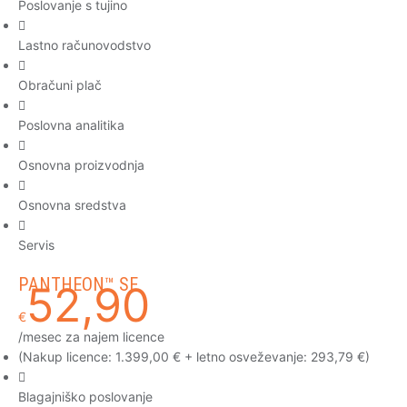
Poslovanje s tujino
Lastno računovodstvo
Obračuni plač
Poslovna analitika
Osnovna proizvodnja
Osnovna sredstva
Servis
PANTHEON™ SE
52,90
€
/mesec za najem licence
(Nakup licence: 1.399,00 € + letno osveževanje: 293,79 €)
Blagajniško poslovanje