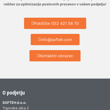
rešitev za optimizacijo poslovnih procesov v vašem podjetju!
Pokličite (0)2 421 56 70
info@softeh.com
Kontaktni obrazec
O podjetju
SOFTEH d.o.o.
Trgovska ulica 2