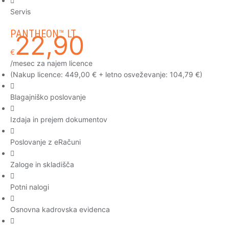
Servis
PANTHEON™ LT
22,90
€
/mesec za najem licence
(Nakup licence: 449,00 € + letno osveževanje: 104,79 €)
Blagajniško poslovanje
Izdaja in prejem dokumentov
Poslovanje z eRačuni
Zaloge in skladišča
Potni nalogi
Osnovna kadrovska evidenca