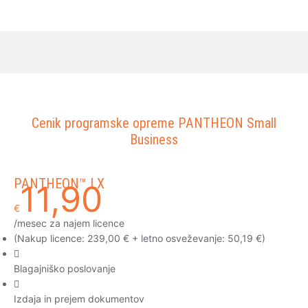
Cenik programske opreme PANTHEON Small
Business
PANTHEON™ LX
11,90
€
/mesec za najem licence
(Nakup licence: 239,00 € + letno osveževanje: 50,19 €)
Blagajniško poslovanje
Izdaja in prejem dokumentov