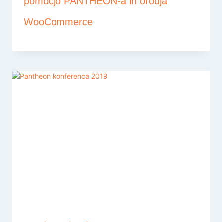
pomočjo PANTHEON-a in orodja
WooCommerce