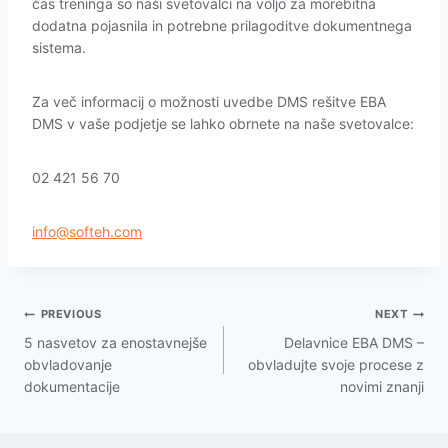
čas treninga so naši svetovalci na voljo za morebitna
dodatna pojasnila in potrebne prilagoditve dokumentnega
sistema.
Za več informacij o možnosti uvedbe DMS rešitve EBA
DMS v vaše podjetje se lahko obrnete na naše svetovalce:
02 421 56 70
info@softeh.com
PREVIOUS
NEXT
5 nasvetov za enostavnejše
Delavnice EBA DMS –
obvladovanje
obvladujte svoje procese z
dokumentacije
novimi znanji