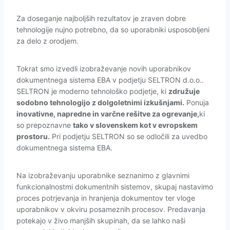
Za doseganje najboljših rezultatov je zraven dobre
tehnologije nujno potrebno, da so uporabniki usposobljeni
za delo z orodjem.
Tokrat smo izvedli izobraževanje novih uporabnikov
dokumentnega sistema EBA v podjetju SELTRON d.o.o..
SELTRON je moderno tehnološko podjetje, ki
združuje
sodobno tehnologijo z dolgoletnimi izkušnjami.
Ponuja
inovativne, napredne in varčne rešitve za ogrevanje,
ki
so prepoznavne
tako v slovenskem kot v evropskem
prostoru.
Pri podjetju SELTRON so se odločili za uvedbo
dokumentnega sistema EBA.
Na izobraževanju uporabnike seznanimo z glavnimi
funkcionalnostmi dokumentnih sistemov, skupaj nastavimo
proces potrjevanja in hranjenja dokumentov ter vloge
uporabnikov v okviru posameznih procesov. Predavanja
potekajo v živo manjših skupinah, da se lahko naši